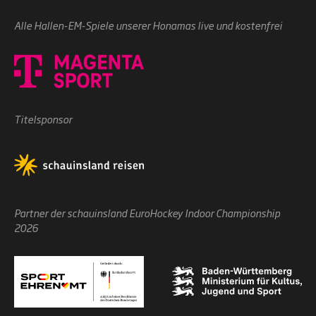
Alle Hallen-EM-Spiele unserer Honamas live und kostenfrei
Titelsponsor
Partner der schauinsland EuroHockey Indoor Championship
2026