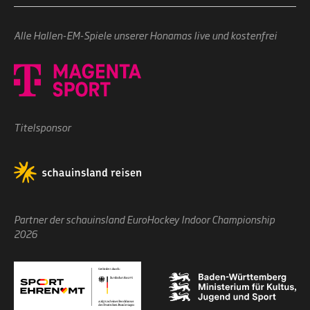
Alle Hallen-EM-Spiele unserer Honamas live und kostenfrei
Titelsponsor
Partner der schauinsland EuroHockey Indoor Championship
2026