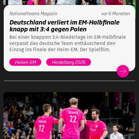
Nationalteams
Magazin
vor 6 Monaten
Deutschland verliert im EM-Halbfinale
knapp mit 3:4 gegen Polen
Bei einer knappen 3:4-Niederlage im EM-Halbfinale
verpasst das deutsche Team enttäuschend den
Einzug ins Finale der Heim-EM. Der Spielfilm.
Hallen-EM
Heidelberg 2026