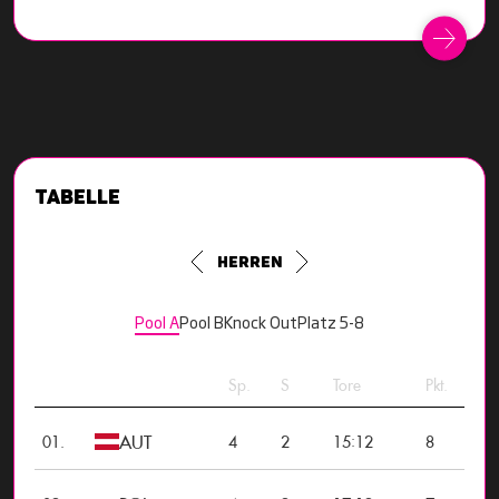
Tabelle
Herren
Pool A
Pool B
Knock Out
Platz 5-8
Sp.
S
Tore
Pkt.
AUT
:
01.
4
2
15
12
8