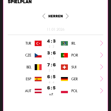
Spielplan
Herren
11.01.2026
4 : 3
TUR
IRL
2 : 2
3 : 6
CZE
POR
1 : 1
7 : 6
BEL
SUI
2 : 1
6 : 5
ESP
GER
4 : 4
6 : 5
AUT
POL
n.P.