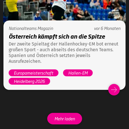
Nationalteams
Magazin
vor 6 Monaten
Österreich kämpft sich an die Spitze
Der zweite Spieltag der Hallenhockey-EM bot erneut
großen Sport - auch abseits des deutschen Teams.
Spanien und Österreich setzten jeweils
Ausrufezeichen.
Europameisterschaft
Hallen-EM
Heidelberg 2026
Mehr laden