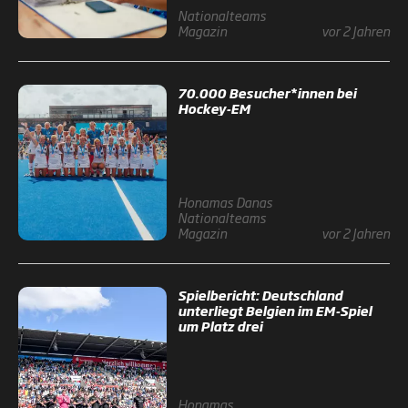
Nationalteams
Magazin
vor 2 Jahren
70.000 Besucher*innen bei
Hockey-EM
Honamas
Danas
Nationalteams
Magazin
vor 2 Jahren
Spielbericht: Deutschland
unterliegt Belgien im EM-Spiel
um Platz drei
Honamas