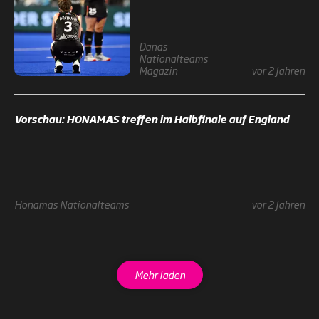
Danas
Nationalteams
Magazin
vor 2 Jahren
Vorschau: HONAMAS treffen im Halbfinale auf England
Honamas
Nationalteams
vor 2 Jahren
Mehr laden