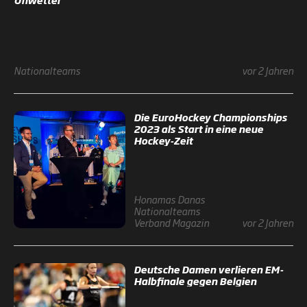
Nationalteams
vor 2 Jahren
Die EuroHockey Championships
2023 als Start in eine neue
Hockey-Zeit
Honamas
Danas
Nationalteams
Verband
Magazin
vor 2 Jahren
Deutsche Damen verlieren EM-
Halbfinale gegen Belgien