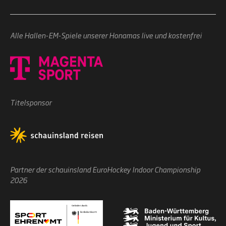
Alle Hallen-EM-Spiele unserer Honamas live und kostenfrei
Titelsponsor
Partner der schauinsland EuroHockey Indoor Championship
2026